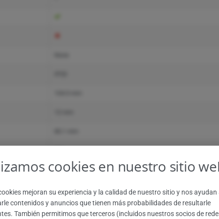
None
IP20
104.5 mm
12 mm
80.1 mm
70 g
lizamos cookies en nuestro sitio we
cookies mejoran su experiencia y la calidad de nuestro sitio y nos ayudan
rle contenidos y anuncios que tienen más probabilidades de resultarle
ntes. También permitimos que terceros (incluidos nuestros socios de rede